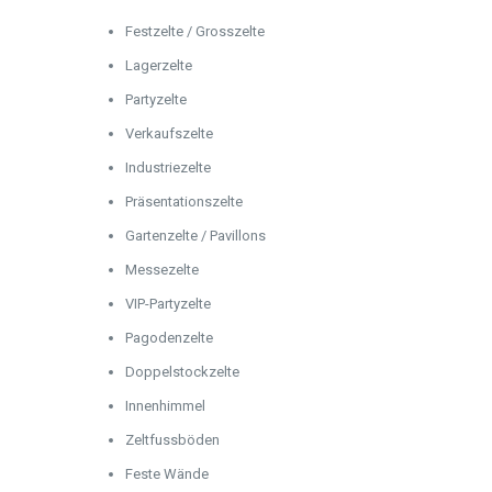
Festzelte / Grosszelte
Lagerzelte
Partyzelte
Verkaufszelte
Industriezelte
Präsentationszelte
Gartenzelte / Pavillons
Messezelte
VIP-Partyzelte
Pagodenzelte
Doppelstockzelte
Innenhimmel
Zeltfussböden
Feste Wände